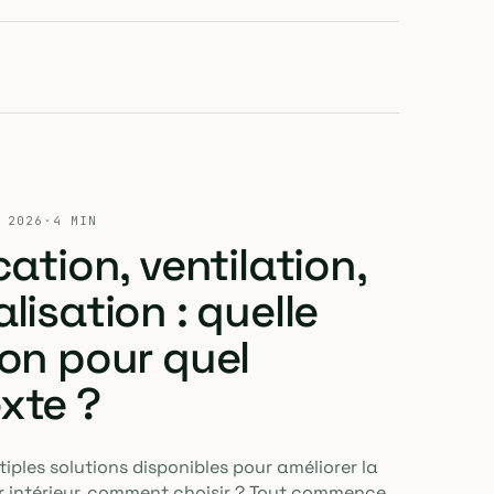
 2026
·
4 MIN
cation, ventilation,
lisation : quelle
ion pour quel
xte ?
iples solutions disponibles pour améliorer la
air intérieur, comment choisir ? Tout commence