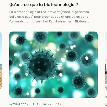
Qu'est-ce que la biotechnologie ?
La biotechnologie utilise le vivant (micro-organismes,
cellules, algues) pour créer des solutions utiles dans
l'alimentation, la santé et l'environnement. Bioteos
applique ce principe à la purification de l'air : des
microalgues cultivées en laboratoire agissent comme un
filtre vivant qui absorbe les polluants et produit de
l'oxygène.
ACTUALITÉ
·
4 JUIN 2026
·
4 MIN