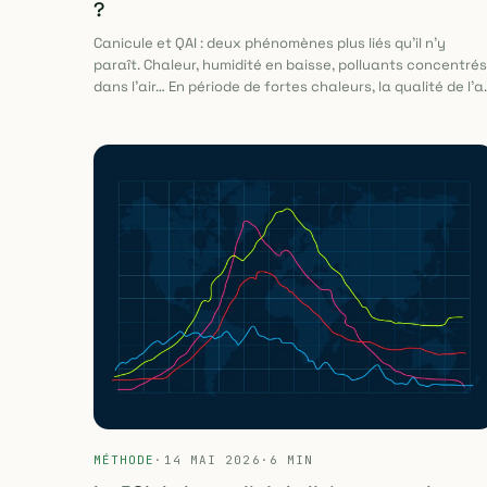
?
Canicule et QAI : deux phénomènes plus liés qu'il n'y
paraît. Chaleur, humidité en baisse, polluants concentrés
dans l'air… En période de fortes chaleurs, la qualité de l'ai
intérieur se dégrade silencieusement. Comment limiter le
risques ?
MÉTHODE
·
14 MAI 2026
·
6 MIN