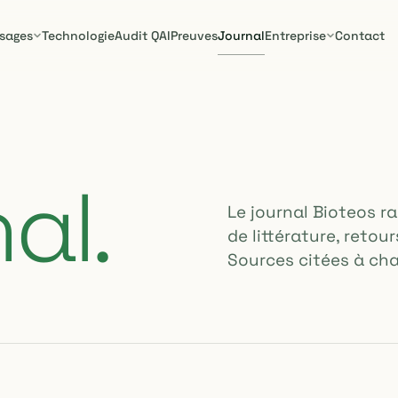
sages
Technologie
Audit QAI
Preuves
Journal
Entreprise
Contact
al.
Le journal Bioteos 
de littérature, retou
Sources citées à ch