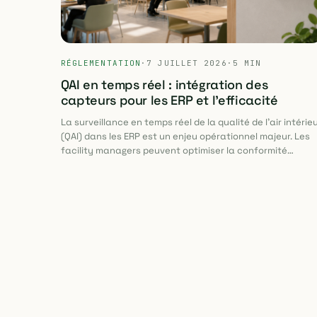
RÉGLEMENTATION
·
7 JUILLET 2026
·
5 MIN
QAI en temps réel : intégration des
capteurs pour les ERP et l'efficacité
La surveillance en temps réel de la qualité de l'air intérie
(QAI) dans les ERP est un enjeu opérationnel majeur. Les
facility managers peuvent optimiser la conformité
réglementaire, réduire les consommations énergétiques
et améliorer mesurablement le cadre de vie des
occupants grâce à des données factuelles. Cette
approche transforme les contraintes en leviers
d'efficacité et de pérennité des bâtiments tertiaires.