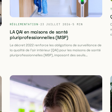
C
RÉGLEMENTATION
·
23 JUILLET 2026
·
5 MIN
m
LA QAI en maisons de santé
c
pluriprofessionnelles (MSP)
Le décret 2022 renforce les obligations de surveillance de
la qualité de l’air intérieur (QAI) pour les maisons de santé
pluriprofessionnelles (MSP), imposant des seuils
contraignants pour le CO₂, le formaldéhyde, les COV et le
monoxyde de carbone. Cette évolution réglementaire
de
s’appuie sur les recommandations de l’OMS et du HCSP,
avec des méthodes de mesure et des fréquences
précisées par les normes NF EN ISO 16000 et EN 16516.