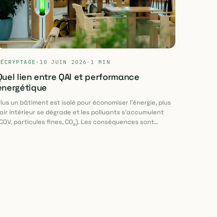
DÉCRYPTAGE
·
10 JUIN 2026
·
1 MIN
Quel lien entre QAI et performance
énergétique
lus un bâtiment est isolé pour économiser l'énergie, plus
'air intérieur se dégrade et les polluants s'accumulent
COV, particules fines, CO₂). Les conséquences sont
ourdes. A la fois sanitaire et économique, il est important
 considérer cet enjeu dès la conception du futur
âtiment. Parallèlement, repenser la démarche RSE en
ncluant la QAI est également nécessaire pour palier ce
roblème. La solution de BIOTEOS permet une approche
omplète et propre pour améliorer la qualité de l'air
ntérieur en s'adaptant à chaque structure