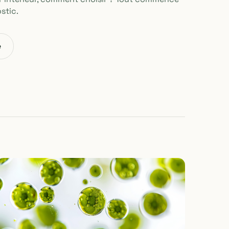
stic.
e