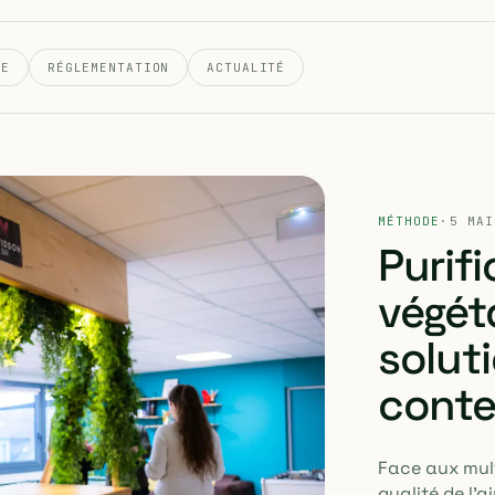
IE
RÉGLEMENTATION
ACTUALITÉ
MÉTHODE
·
5 MAI
Purifi
végéta
solut
conte
Face aux mult
qualité de l'