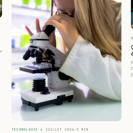
ur
P
l
(
l
de
b
i
p
c
i
TECHNOLOGIE
·
6 JUILLET 2026
·
5 MIN