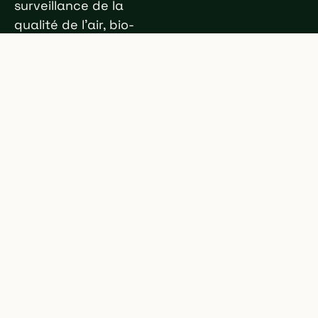
surveillance de la
qualité de l'air, bio-
purification
(dépollution de
l'air). Agir
aujourd'hui,
protéger demain.
59 rue de l'Union
59200 Tourcoing,
France
ENTREPRISE
RESSOURCES
Technologie
Étude scientifique
Journal
Presse
Équipe
Brochure OXYLON (PDF)
Carrières