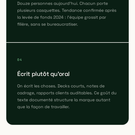
Douze personnes aujourd'hui. Chacun porte
plusieurs casquettes. Tendance confirmée après
la levée de fonds 2024 : l'équipe grossit par
filière, sans se bureaucratiser.
04
Écrit plutôt qu'oral
On écrit les choses. Decks courts, notes de
cadrage, rapports clients auditables. Ce goût du
texte documenté structure la marque autant
que la façon de travailler.