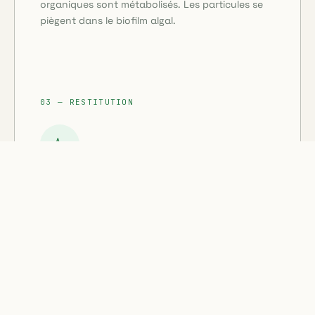
organiques sont métabolisés. Les particules se
piègent dans le biofilm algal.
03 — RESTITUTION
Diffusion d'air purifié
L'air épuré, enrichi en oxygène produit par la
photosynthèse, est restitué dans la pièce. Le
taux de CO₂ et les COV sont significativement
réduits.