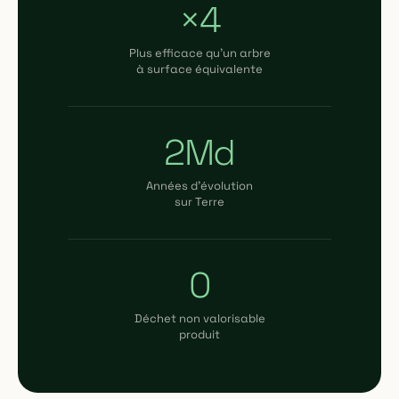
×4
Plus efficace qu'un arbre
à surface équivalente
2Md
Années d'évolution
sur Terre
0
Déchet non valorisable
produit