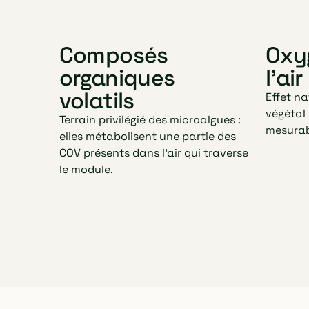
Composés
Oxy
organiques
l'air
volatils
Effet n
végétal
Terrain privilégié des microalgues :
mesurabl
elles métabolisent une partie des
COV présents dans l'air qui traverse
le module.