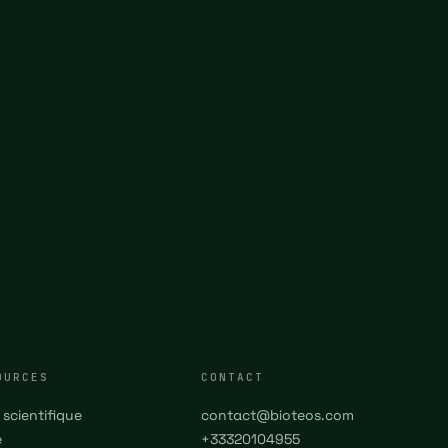
OURCES
CONTACT
 scientifique
contact@bioteos.com
e
+33320104955