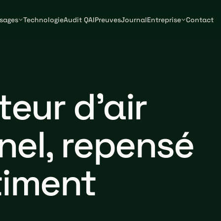
sages
Technologie
Audit QAI
Preuves
Journal
Entreprise
Contact
teur d'air
nel, repensé
timent