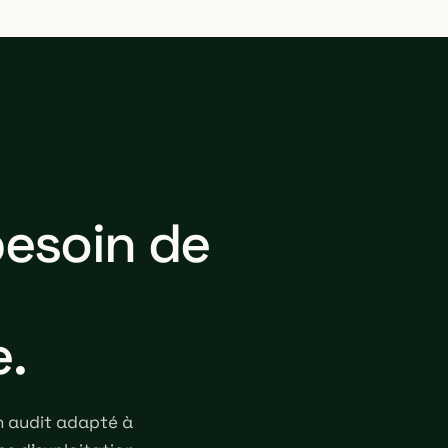
besoin de
e.
n audit adapté à