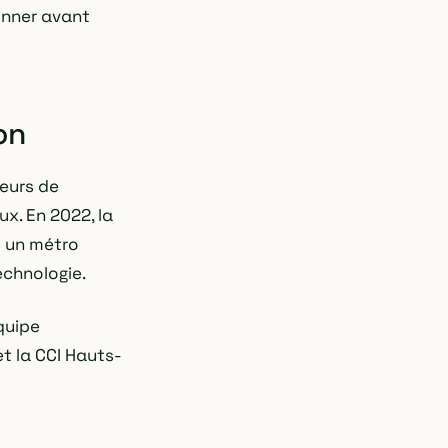
onner avant
on
eurs de
ux. En 2022, la
s un métro
echnologie.
équipe
et la CCI Hauts-