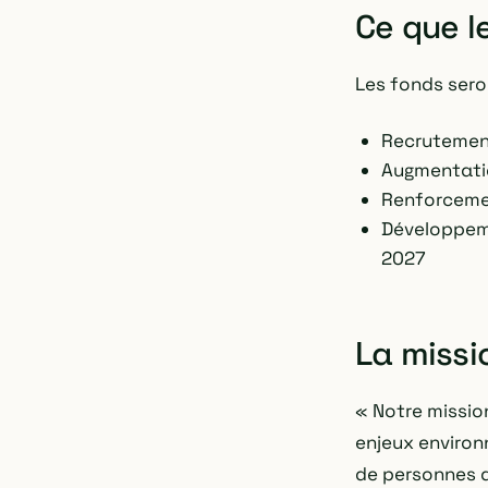
Ce que l
Les fonds seron
Recrutement
Augmentatio
Renforcemen
Développeme
2027
La missi
« Notre missio
enjeux environ
de personnes q