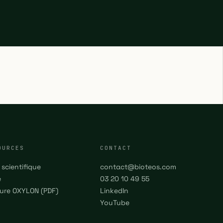
OURCES
CONTACT
 scientifique
contact@bioteos.com
e
03 20 10 49 55
ure OXYLON (PDF)
LinkedIn
YouTube