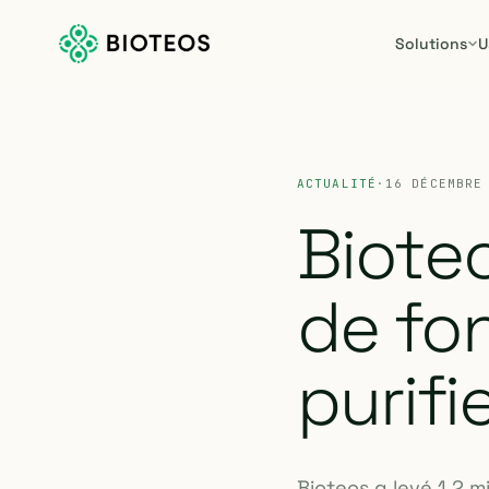
Solutions
U
ACTUALITÉ
·
16 DÉCEMBRE
Biote
de fo
purifie
Bioteos a levé 1,2 m