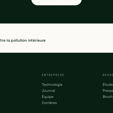
re la pollution intérieure
ENTREPRISE
RESS
Technologie
Étude
Journal
Press
Équipe
Broch
Carrières