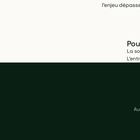
l'enjeu dépass
Pour
La so
L'ent
Au