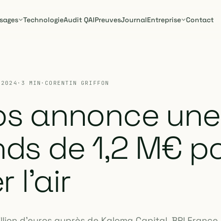
sages
Technologie
Audit QAI
Preuves
Journal
Entreprise
Contact
 2024
·
3 MIN
·
CORENTIN GRIFFON
os annonce une
nds de 1,2 M€ p
r l'air
illion d'euros auprès de Kaloma Capital, BPI France,