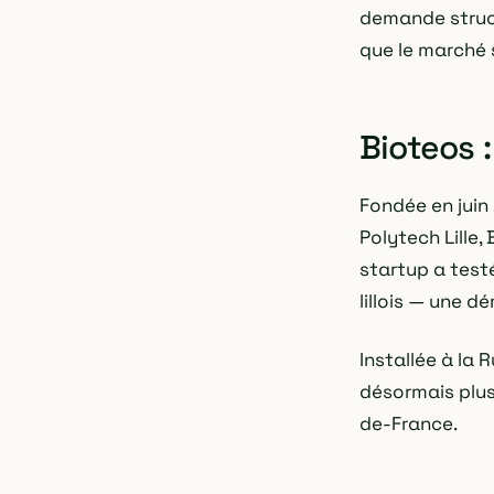
demande struct
que le marché 
Bioteos :
Fondée en juin
Polytech Lille,
startup a test
lillois — une d
Installée à la 
désormais plusi
de-France.