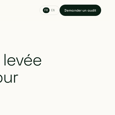
Demander un audit
FR
EN
 levée
our