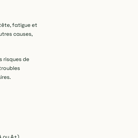
ête, fatigue et
utres causes,
s risques de
troubles
ires.
A ou A+)