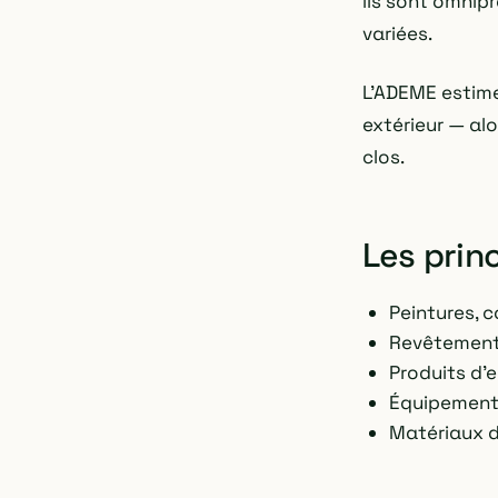
ils sont omnip
variées.
L'ADEME estime 
extérieur — al
clos.
Les prin
Peintures, c
Revêtements
Produits d'
Équipements
Matériaux d