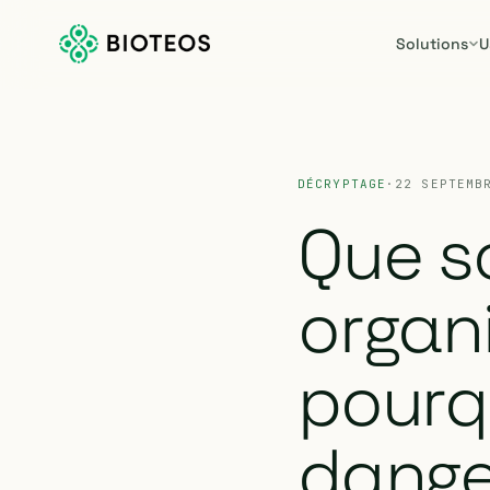
Solutions
U
DÉCRYPTAGE
·
22 SEPTEMB
Que s
organi
pourqu
dange