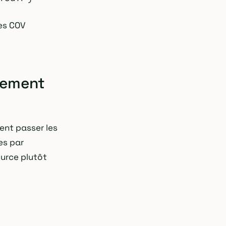
les COV
èrement
sent passer les
es par
ource plutôt