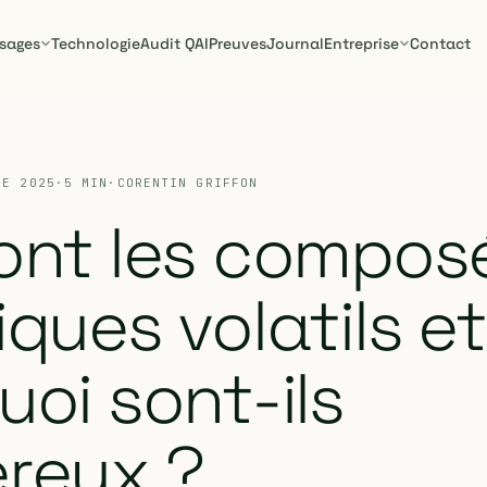
sages
Technologie
Audit QAI
Preuves
Journal
Entreprise
Contact
RE 2025
·
5 MIN
·
CORENTIN GRIFFON
ont les compos
ques volatils et
oi sont-ils
reux ?