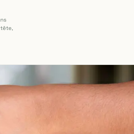
ans
tête,