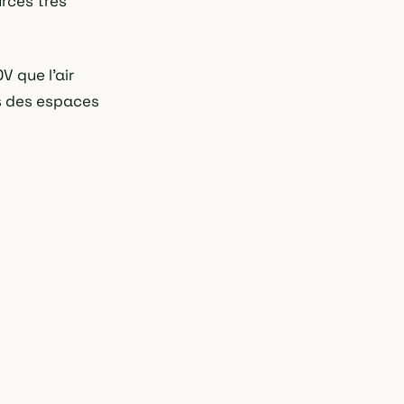
urces très
V que l'air
s des espaces