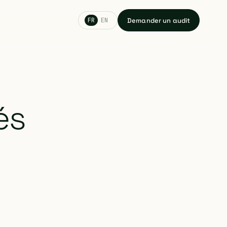
Demander un audit
FR
EN
és