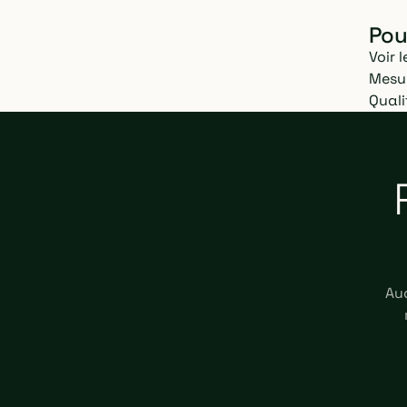
Pour
Voir 
Mesur
Quali
Aud