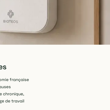
es
nomie française
causes
e chronique,
ge de travail