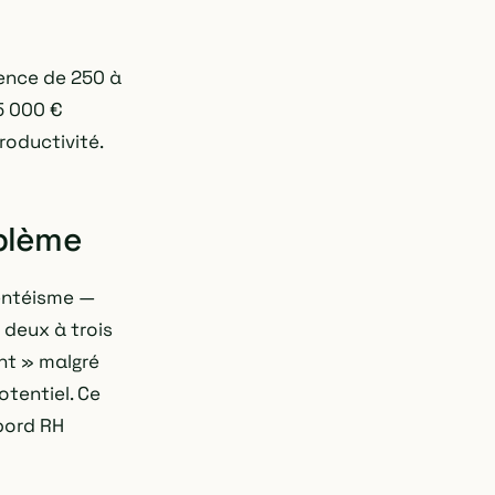
ence de 250 à
5 000 €
roductivité.
oblème
sentéisme —
 deux à trois
ent » malgré
otentiel. Ce
 bord RH