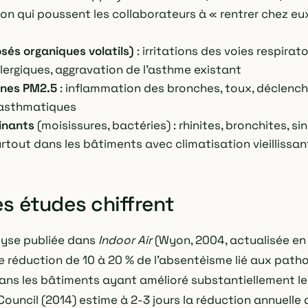
on qui poussent les collaborateurs à « rentrer chez eux
és organiques volatils)
: irritations des voies respirat
lergiques, aggravation de l'asthme existant
fines PM2.5
: inflammation des bronches, toux, déclen
 asthmatiques
inants
(moisissures, bactéries) : rhinites, bronchites, si
rtout dans les bâtiments avec climatisation vieillissan
es études chiffrent
yse publiée dans
Indoor Air
(Wyon, 2004, actualisée en
réduction de 10 à 20 % de l'absentéisme lié aux patho
dans les bâtiments ayant amélioré substantiellement leu
Council (2014) estime à 2-3 jours la réduction annuelle 