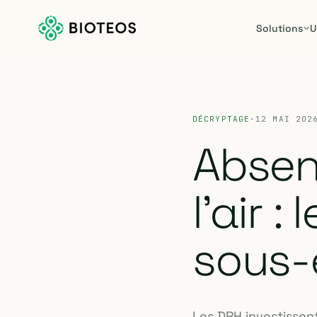
Solutions
U
DÉCRYPTAGE
·
12 MAI 202
Absen
l'air :
sous-
Les DRH investissen