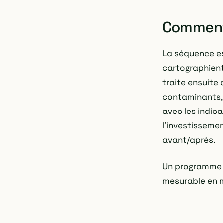
Comment
La séquence es
cartographient
traite ensuite 
contaminants, 
avec les indica
l'investissemen
avant/après.
Un programme Q
mesurable en mo