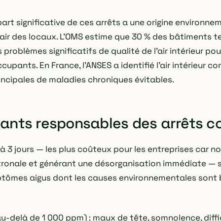
art significative de ces arrêts a une origine environne
 l'air des locaux. L'OMS estime que 30 % des bâtiments te
problèmes significatifs de qualité de l'air intérieur po
cupants. En France, l'ANSES a identifié l'air intérieur c
incipales de maladies chroniques évitables.
uants responsables des arrêts c
 à 3 jours — les plus coûteux pour les entreprises car n
tronale et générant une désorganisation immédiate — 
ptômes aigus dont les causes environnementales sont 
u-delà de 1 000 ppm) : maux de tête, somnolence, diffi