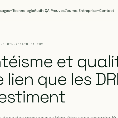
sages
Technologie
Audit QAI
Preuves
Journal
Entreprise
Contact
6
·
5 MIN
·
ROMAIN BAHEUX
téisme et quali
 le lien que les D
estiment
t dans des programmes bien-être sans regarder là 