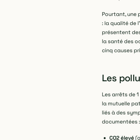
Pourtant, une p
: la qualité de
présentent des 
la santé des oc
cinq causes pr
Les poll
Les arrêts de 1
la mutuelle pa
liés à des sym
documentées :
CO2 élevé
(a