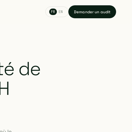
Demander un audit
FR
EN
té de
RH
où le